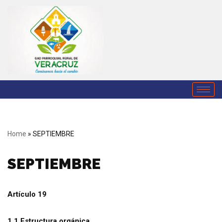
Saltar
al
contenido
Home
»
SEPTIEMBRE
SEPTIEMBRE
Artículo 19
1.1 Estructura orgánica