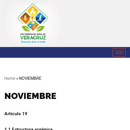
Saltar
al
contenido
Home
»
NOVIEMBRE
NOVIEMBRE
Artículo 19
1.1 Estructura orgánica