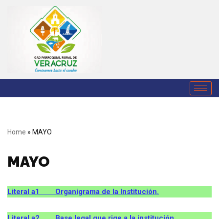
Saltar
al
contenido
Home
»
MAYO
MAYO
Literal a1 Organigrama de la Institución.
Literal a2 Base legal que rige a la institución.