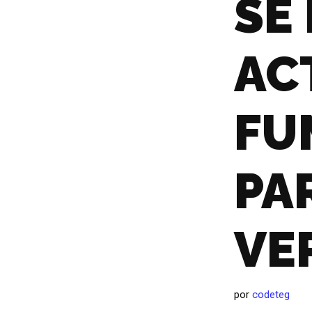
SE
AC
FU
PA
VE
por
codeteg