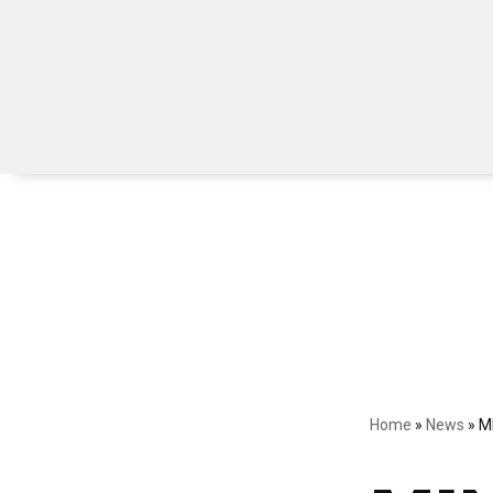
Saltar
al
contenido
INICIO
INSTITUCIÓN
PARROQUIA
Home
»
News
»
M