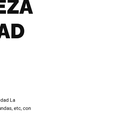
EZA
AD
idad La
undas, etc, con